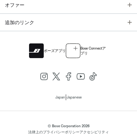
T
オファー
T
追加のリンク
Bose Connectア
ボーズアプリ
プリ
|
Japan
Japanese
© Bose Corporation 2026
法律上の
プライバシーポリシー
アクセシビリティ