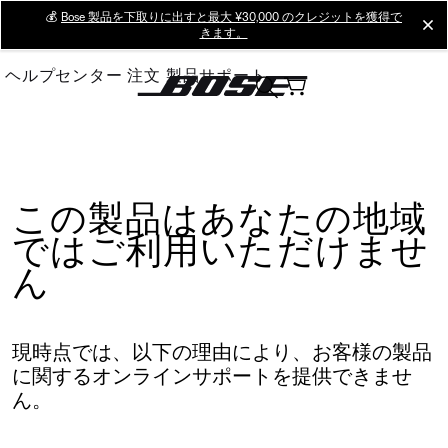
Skip
💰
Bose 製品を下取りに出すと最大 ¥30,000 のクレジットを獲得で
cl
きます。
to
Main
ヘルプセンター
注文
製品サポート
この製品はあなたの地域
ではご利用いただけませ
ん
現時点では、以下の理由により、お客様の製品
に関するオンラインサポートを提供できませ
ん。