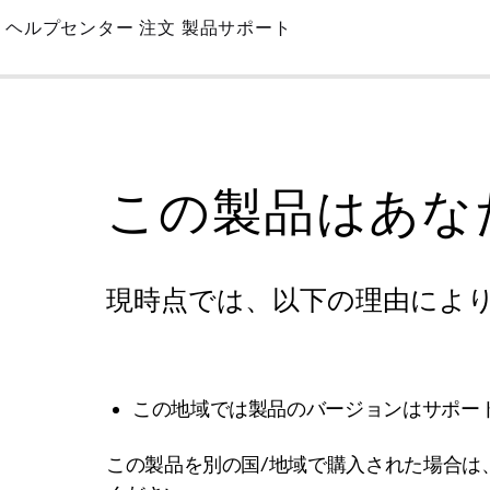
Skip
ヘルプセンター
注文
製品サポート
to
Main
この製品はあな
現時点では、以下の理由によ
この地域では製品のバージョンはサポー
この製品を別の国/地域で購入された場合は