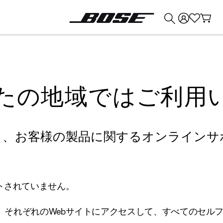
💰
Bose 製品を下取りに出すと最大 ¥30,000 のクレジットを獲得できます。
たの地域ではご利用
り、お客様の製品に関するオンラインサ
トされていません。
、それぞれのWebサイトにアクセスして、すべてのセル