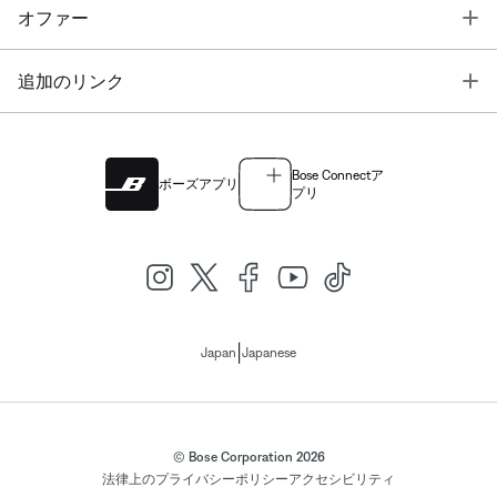
T
オファー
T
追加のリンク
Bose Connectア
ボーズアプリ
プリ
|
Japan
Japanese
© Bose Corporation 2026
法律上の
プライバシーポリシー
アクセシビリティ