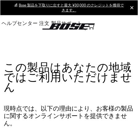
Skip
💰
Bose 製品を下取りに出すと最大 ¥30,000 のクレジットを獲得で
cl
きます。
to
Main
ヘルプセンター
注文
製品サポート
この製品はあなたの地域
ではご利用いただけませ
ん
現時点では、以下の理由により、お客様の製品
に関するオンラインサポートを提供できませ
ん。