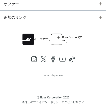
T
オファー
T
追加のリンク
Bose Connectア
ボーズアプリ
プリ
|
Japan
Japanese
© Bose Corporation 2026
法律上の
プライバシーポリシー
アクセシビリティ