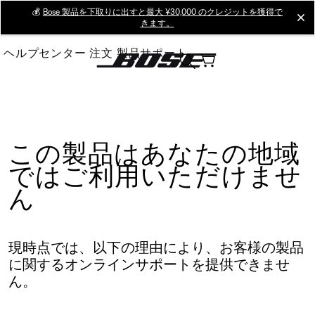
Skip
💰
Bose 製品を下取りに出すと最大 ¥30,000 のクレジットを獲得で
cl
きます。
to
Main
ヘルプセンター
注文
製品サポート
この製品はあなたの地域
ではご利用いただけませ
ん
現時点では、以下の理由により、お客様の製品
に関するオンラインサポートを提供できませ
ん。