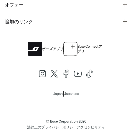
T
オファー
T
追加のリンク
Bose Connectア
ボーズアプリ
プリ
|
Japan
Japanese
© Bose Corporation 2026
法律上の
プライバシーポリシー
アクセシビリティ