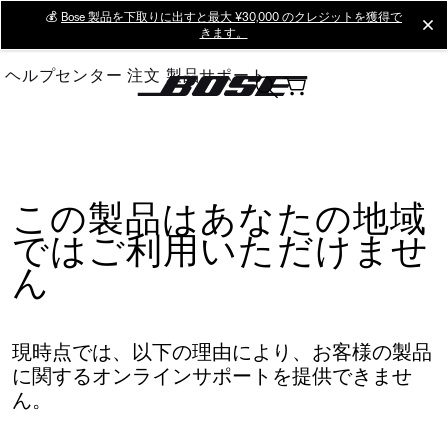
Skip
💰
Bose 製品を下取りに出すと最大 ¥30,000 のクレジットを獲得で
cl
きます。
to
Main
ヘルプセンター
注文
製品サポート
この製品はあなたの地域
ではご利用いただけませ
ん
現時点では、以下の理由により、お客様の製品
に関するオンラインサポートを提供できませ
ん。