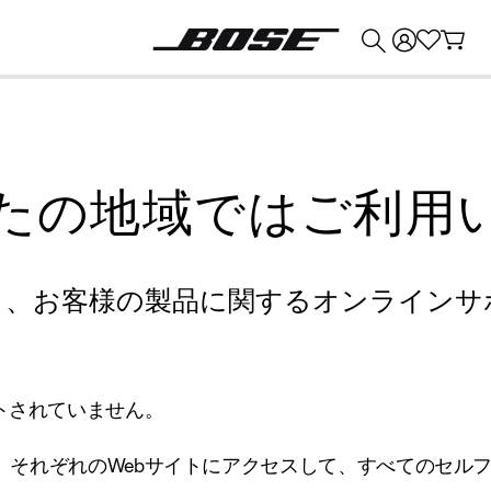
💰
Bose 製品を下取りに出すと最大 ¥30,000 のクレジットを獲得できます。
たの地域ではご利用
り、お客様の製品に関するオンラインサ
トされていません。
、それぞれのWebサイトにアクセスして、すべてのセル