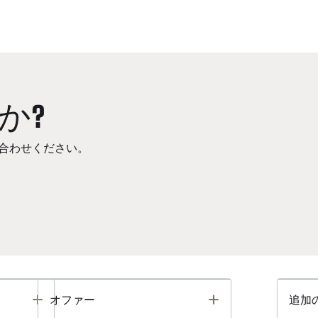
か?
合わせください。
Toggle
Toggle
オファー
追加