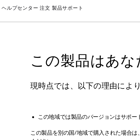
Skip
ヘルプセンター
注文
製品サポート
to
Main
この製品はあな
現時点では、以下の理由によ
この地域では製品のバージョンはサポー
この製品を別の国/地域で購入された場合は