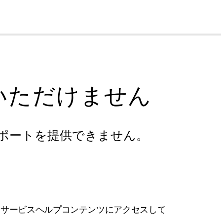
cl
いただけません
ポートを提供できません。
フサービスヘルプコンテンツにアクセスして