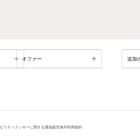
Toggle
Toggle
オファー
追加
ビリティ
クッキーに関する通知
販売条件
利用規約