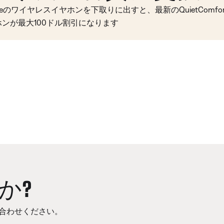
seのワイヤレスイヤホンを下取りに出すと、最新のQuietComfort 
ホンが最大100ドル割引になります
か?
合わせください。