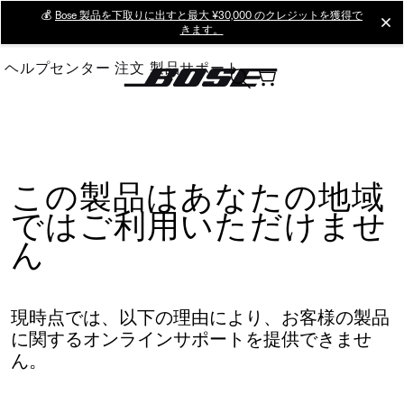
Skip
💰
Bose 製品を下取りに出すと最大 ¥30,000 のクレジットを獲得で
cl
きます。
to
Main
ヘルプセンター
注文
製品サポート
この製品はあなたの地域
ではご利用いただけませ
ん
現時点では、以下の理由により、お客様の製品
に関するオンラインサポートを提供できませ
ん。