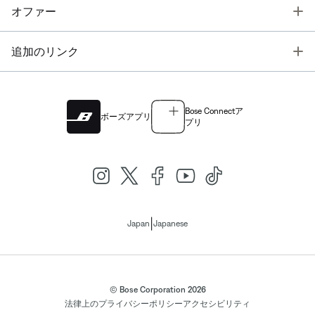
T
オファー
T
追加のリンク
Bose Connectア
ボーズアプリ
プリ
|
Japan
Japanese
© Bose Corporation 2026
法律上の
プライバシーポリシー
アクセシビリティ