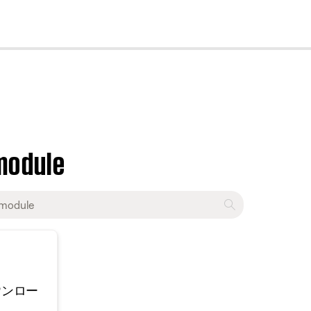
cl
module
ウンロー