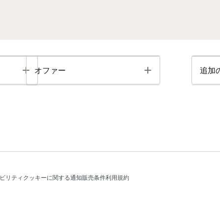
Toggle
Toggle
オファー
追加
ビリティ
クッキーに関する通知
販売条件
利用規約