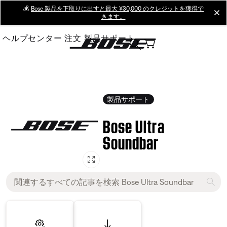
Skip
💰
Bose 製品を下取りに出すと最大 ¥30,000 のクレジットを獲得で
cl
きます。
to
Main
ヘルプセンター
注文
製品サポート
製品サポート
Bose Ultra
Soundbar