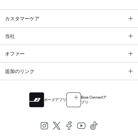
T
カスタマーケア
T
当社
T
オファー
T
追加のリンク
Bose Connectア
ボーズアプリ
プリ