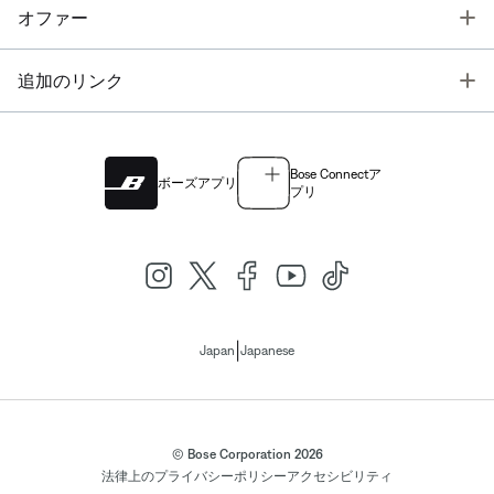
T
オファー
T
追加のリンク
Bose Connectア
ボーズアプリ
プリ
|
Japan
Japanese
© Bose Corporation 2026
法律上の
プライバシーポリシー
アクセシビリティ