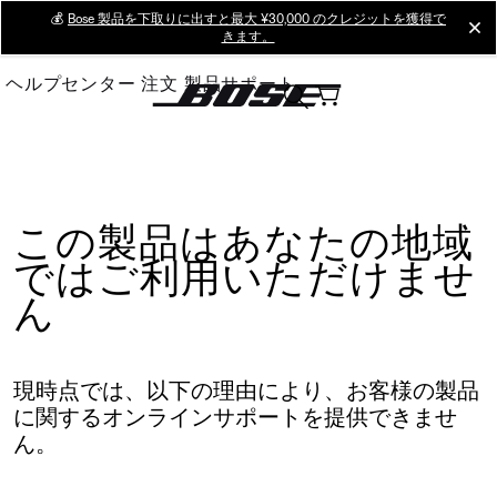
Skip
💰
Bose 製品を下取りに出すと最大 ¥30,000 のクレジットを獲得で
cl
きます。
to
Main
ヘルプセンター
注文
製品サポート
この製品はあなたの地域
ではご利用いただけませ
ん
現時点では、以下の理由により、お客様の製品
に関するオンラインサポートを提供できませ
ん。