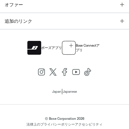
T
オファー
T
追加のリンク
Bose Connectア
ボーズアプリ
プリ
|
Japan
Japanese
© Bose Corporation 2026
法律上の
プライバシーポリシー
アクセシビリティ