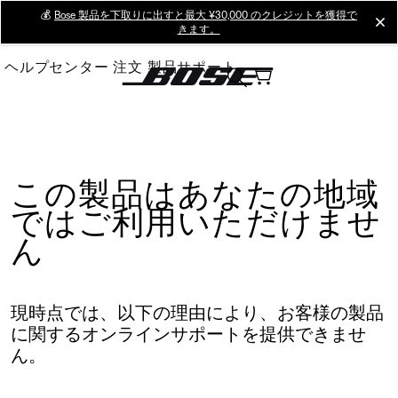
Skip
💰
Bose 製品を下取りに出すと最大 ¥30,000 のクレジットを獲得で
cl
きます。
to
Main
ヘルプセンター
注文
製品サポート
この製品はあなたの地域
ではご利用いただけませ
ん
現時点では、以下の理由により、お客様の製品
に関するオンラインサポートを提供できませ
ん。