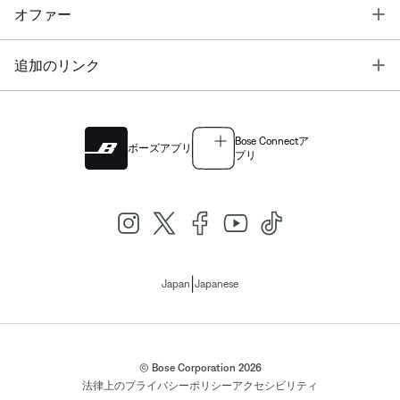
T
オファー
T
追加のリンク
Bose Connectア
ボーズアプリ
プリ
|
Japan
Japanese
© Bose Corporation 2026
法律上の
プライバシーポリシー
アクセシビリティ