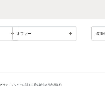
Toggle
Toggle
オファー
追加
ビリティ
クッキーに関する通知
販売条件
利用規約