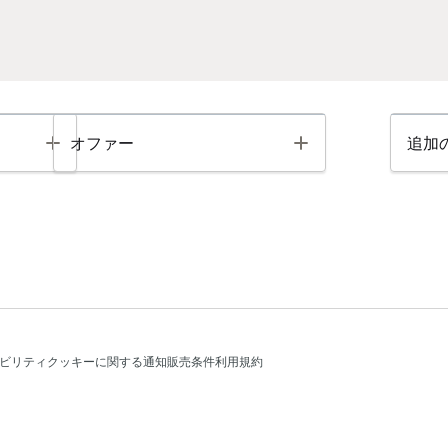
Toggle
Toggle
オファー
追加
ビリティ
クッキーに関する通知
販売条件
利用規約