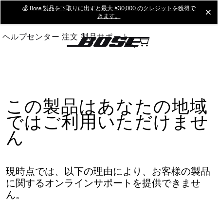
Skip
💰
Bose 製品を下取りに出すと最大 ¥30,000 のクレジットを獲得で
cl
きます。
to
Main
ヘルプセンター
注文
製品サポート
この製品はあなたの地域
ではご利用いただけませ
ん
現時点では、以下の理由により、お客様の製品
に関するオンラインサポートを提供できませ
ん。