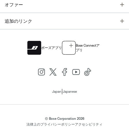
T
オファー
T
追加のリンク
Bose Connectア
ボーズアプリ
プリ
|
Japan
Japanese
© Bose Corporation 2026
法律上の
プライバシーポリシー
アクセシビリティ