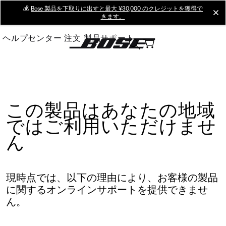
Skip
💰
Bose 製品を下取りに出すと最大 ¥30,000 のクレジットを獲得で
cl
きます。
to
Main
ヘルプセンター
注文
製品サポート
この製品はあなたの地域
ではご利用いただけませ
ん
現時点では、以下の理由により、お客様の製品
に関するオンラインサポートを提供できませ
ん。