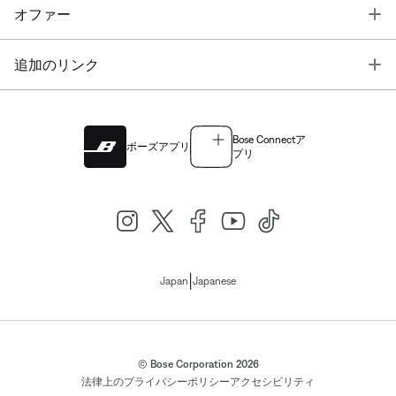
T
オファー
T
追加のリンク
Bose Connectア
ボーズアプリ
プリ
|
Japan
Japanese
© Bose Corporation 2026
法律上の
プライバシーポリシー
アクセシビリティ