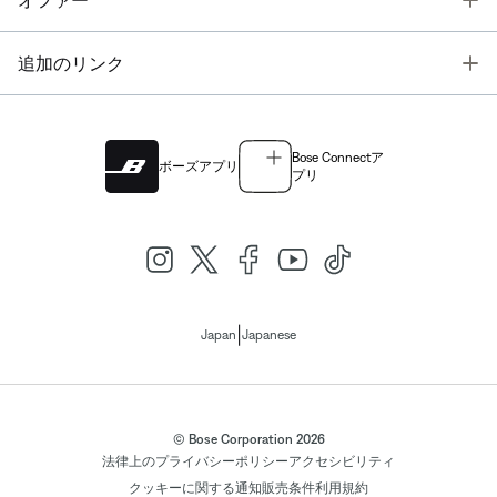
オファー
T
追加のリンク
Bose Connectア
ボーズアプリ
プリ
|
Japan
Japanese
© Bose Corporation 2026
法律上の
プライバシーポリシー
アクセシビリティ
クッキーに関する通知
販売条件
利用規約