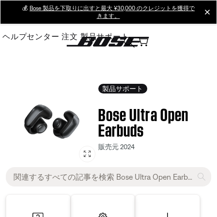
Skip
💰
Bose 製品を下取りに出すと最大 ¥30,000 のクレジットを獲得で
cl
きます。
to
Main
ヘルプセンター
注文
製品サポート
製品サポート
Bose Ultra Open
Earbuds
販売元 2024