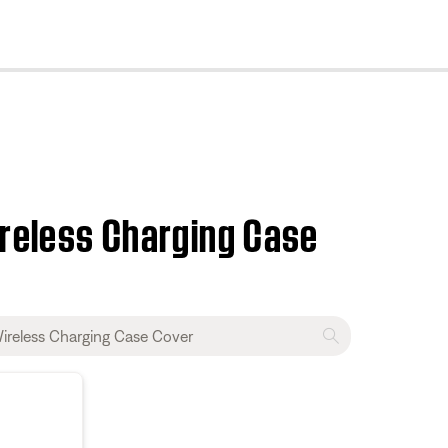
cl
reless Charging Case