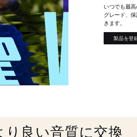
いつでも最高
グレード、保
きます。
製品を登
より良い音質に交換