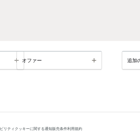
Toggle
Toggle
オファー
追加
ビリティ
クッキーに関する通知
販売条件
利用規約