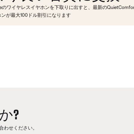
seのワイヤレスイヤホンを下取りに出すと、最新のQuietComfort 
ホンが最大100ドル割引になります
か?
合わせください。