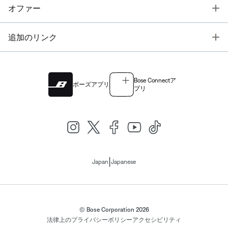
T
オファー
T
追加のリンク
Bose Connectア
ボーズアプリ
プリ
|
Japan
Japanese
© Bose Corporation 2026
法律上の
プライバシーポリシー
アクセシビリティ