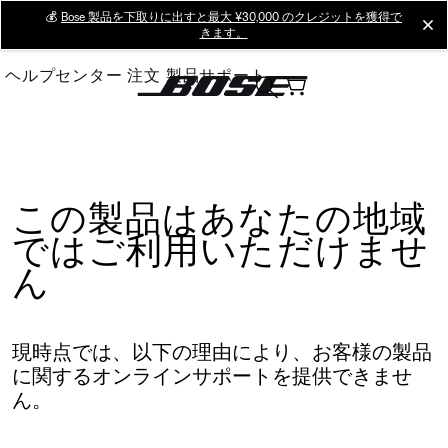
Skip
💰
Bose 製品を下取りに出すと最大 ¥30,000 のクレジットを獲得で
cl
きます。
to
Main
ヘルプセンター
注文
製品サポート
この製品はあなたの地域
ではご利用いただけませ
ん
現時点では、以下の理由により、お客様の製品
に関するオンラインサポートを提供できませ
ん。