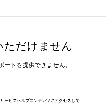
cl
いただけません
ポートを提供できません。
フサービスヘルプコンテンツにアクセスして