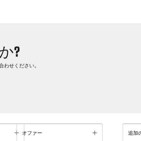
か?
合わせください。
Toggle
Toggle
オファー
追加