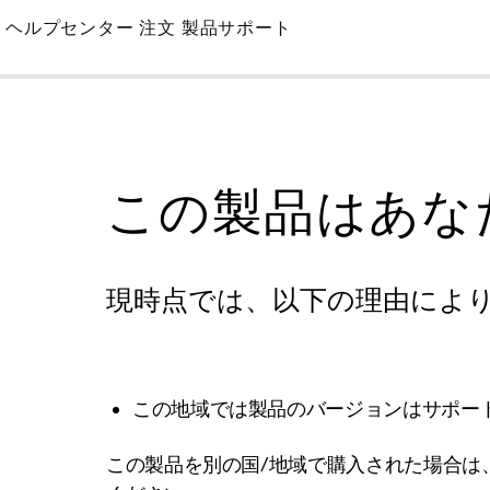
Skip
ヘルプセンター
注文
製品サポート
to
Main
この製品はあな
現時点では、以下の理由によ
この地域では製品のバージョンはサポー
この製品を別の国/地域で購入された場合は