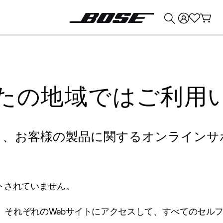
💰
Bose 製品を下取りに出すと最大 ¥30,000 のクレジットを獲得できます。
たの地域ではご利用
り、お客様の製品に関するオンラインサ
トされていません。
、それぞれのWebサイトにアクセスして、すべてのセル