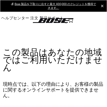
Skip
💰
Bose 製品を下取りに出すと最大 ¥30,000 のクレジットを獲得で
cl
きます。
to
Main
ヘルプセンター
注文
製品サポート
この製品はあなたの地域
ではご利用いただけませ
ん
現時点では、以下の理由により、お客様の製品
に関するオンラインサポートを提供できませ
ん。