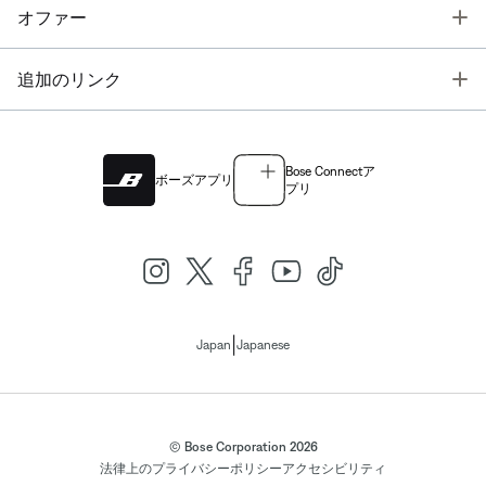
T
オファー
T
追加のリンク
Bose Connectア
ボーズアプリ
プリ
|
Japan
Japanese
© Bose Corporation 2026
法律上の
プライバシーポリシー
アクセシビリティ