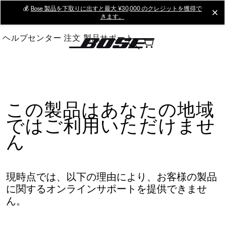
Skip
💰
Bose 製品を下取りに出すと最大 ¥30,000 のクレジットを獲得で
cl
きます。
to
Main
ヘルプセンター
注文
製品サポート
この製品はあなたの地域
ではご利用いただけませ
ん
現時点では、以下の理由により、お客様の製品
に関するオンラインサポートを提供できませ
ん。