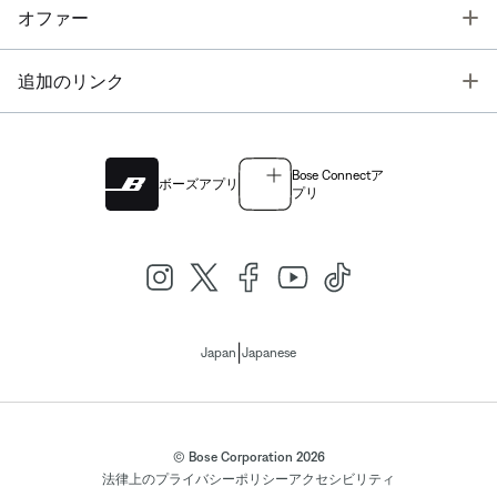
T
オファー
T
追加のリンク
Bose Connectア
ボーズアプリ
プリ
|
Japan
Japanese
© Bose Corporation 2026
法律上の
プライバシーポリシー
アクセシビリティ