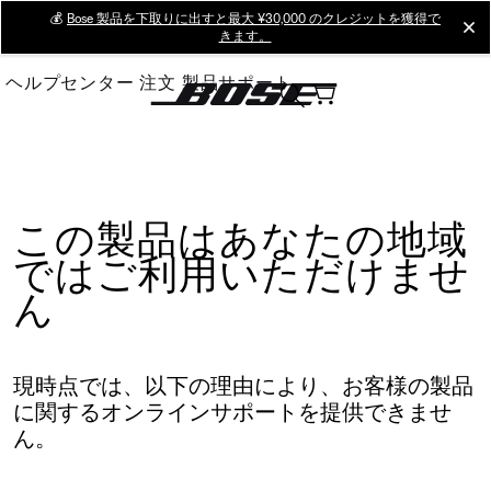
Skip
💰
Bose 製品を下取りに出すと最大 ¥30,000 のクレジットを獲得で
cl
きます。
to
Main
ヘルプセンター
注文
製品サポート
この製品はあなたの地域
ではご利用いただけませ
ん
現時点では、以下の理由により、お客様の製品
に関するオンラインサポートを提供できませ
ん。