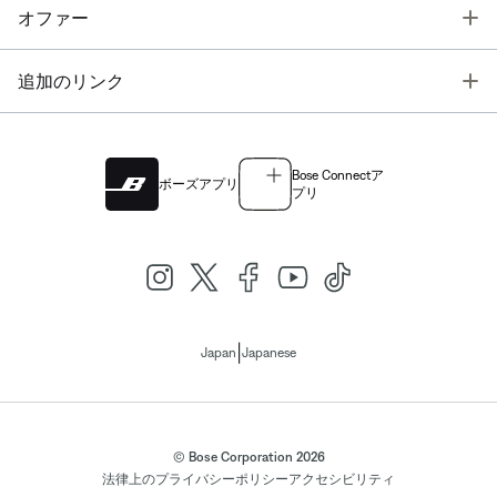
T
オファー
T
追加のリンク
Bose Connectア
ボーズアプリ
プリ
|
Japan
Japanese
© Bose Corporation 2026
法律上の
プライバシーポリシー
アクセシビリティ