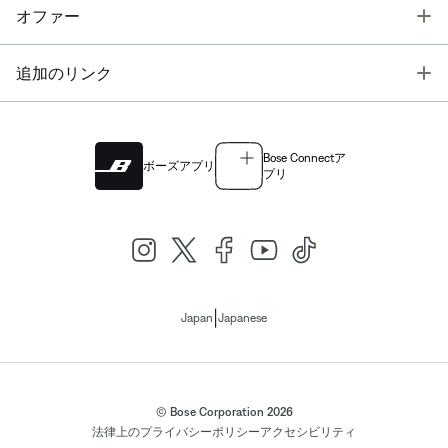
T
オファー
T
追加のリンク
Bose Connectア
ボーズアプリ
プリ
|
Japan
Japanese
© Bose Corporation 2026
法律上の
プライバシーポリシー
アクセシビリティ