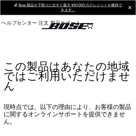
Skip
💰
Bose 製品を下取りに出すと最大 ¥30,000 のクレジットを獲得で
cl
きます。
to
Main
ヘルプセンター
注文
製品サポート
この製品はあなたの地域
ではご利用いただけませ
ん
現時点では、以下の理由により、お客様の製品
に関するオンラインサポートを提供できませ
ん。