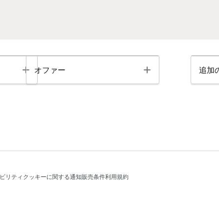
Toggle
Toggle
オファー
追加
ビリティ
クッキーに関する通知
販売条件
利用規約