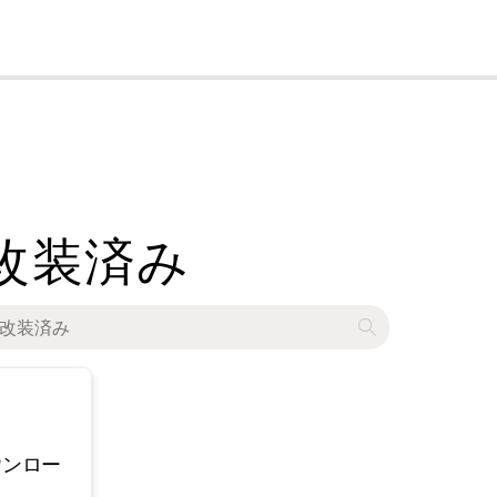
cl
ds - 改装済み
ウンロー