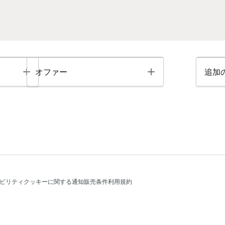
Toggle
Toggle
オファー
追加
ビリティ
クッキーに関する通知
販売条件
利用規約