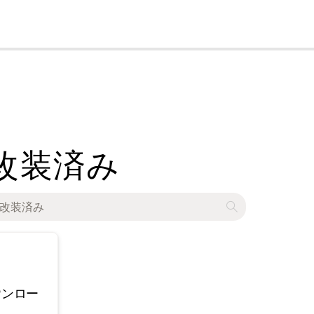
cl
ds - 改装済み
ウンロー