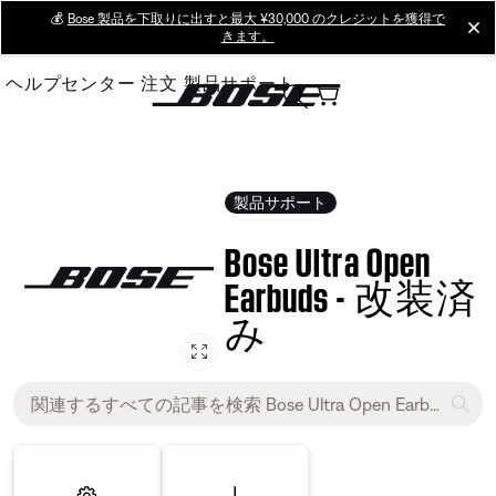
Skip
💰
Bose 製品を下取りに出すと最大 ¥30,000 のクレジットを獲得で
cl
きます。
to
Main
ヘルプセンター
注文
製品サポート
製品サポート
Bose Ultra Open
Earbuds - 改装済
み