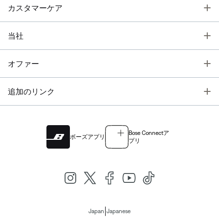
T
カスタマーケア
T
当社
T
オファー
T
追加のリンク
Bose Connectア
ボーズアプリ
プリ
|
Japan
Japanese