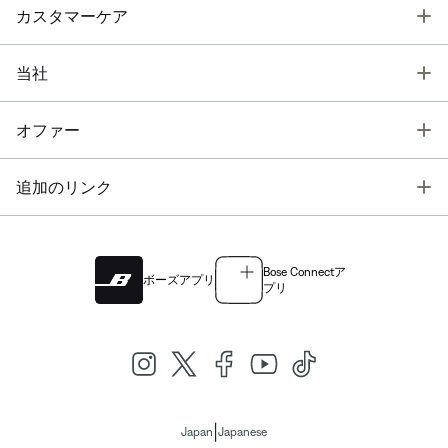
T
カスタマーケア
T
当社
T
オファー
T
追加のリンク
Bose Connectア
ボーズアプリ
プリ
|
Japan
Japanese