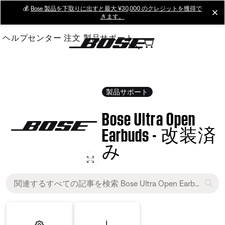
Skip
💰
Bose 製品を下取りに出すと最大 ¥30,000 のクレジットを獲得で
cl
きます。
to
Main
ヘルプセンター
注文
製品サポート
製品サポート
Bose Ultra Open
Earbuds - 改装済
み