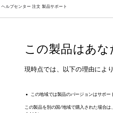
Skip
ヘルプセンター
注文
製品サポート
to
Main
この製品はあな
現時点では、以下の理由によ
この地域では製品のバージョンはサポー
この製品を別の国/地域で購入された場合は