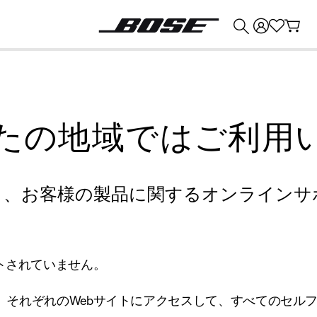
💰
Bose 製品を下取りに出すと最大 ¥30,000 のクレジットを獲得できます。
たの地域ではご利用
り、お客様の製品に関するオンラインサ
トされていません。
、それぞれのWebサイトにアクセスして、すべてのセル