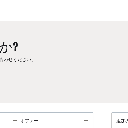
か?
合わせください。
Toggle
Toggle
オファー
追加