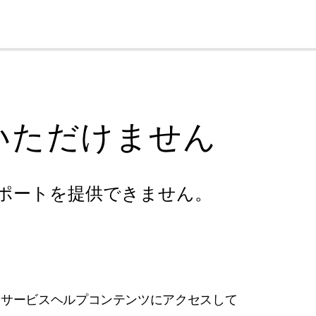
cl
いただけません
ポートを提供できません。
フサービスヘルプコンテンツにアクセスして