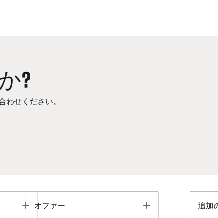
か?
合わせください。
Toggle
Toggle
オファー
追加