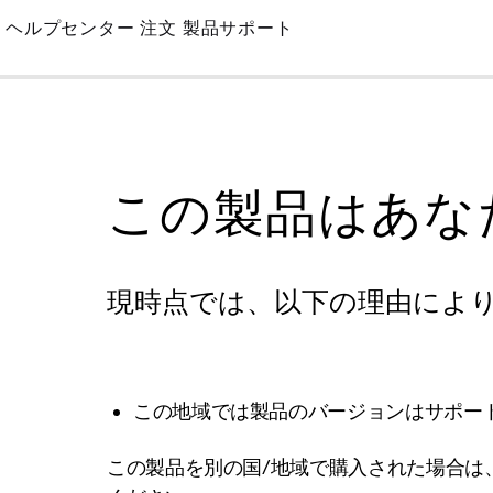
Skip
ヘルプセンター
注文
製品サポート
to
Main
この製品はあな
現時点では、以下の理由によ
この地域では製品のバージョンはサポー
この製品を別の国/地域で購入された場合は