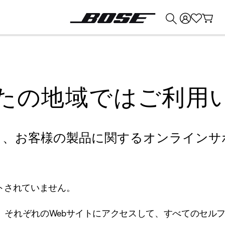
💰
Bose 製品を下取りに出すと最大 ¥30,000 のクレジットを獲得できます。
たの地域ではご利用
り、お客様の製品に関するオンラインサ
トされていません。
、それぞれのWebサイトにアクセスして、すべてのセル