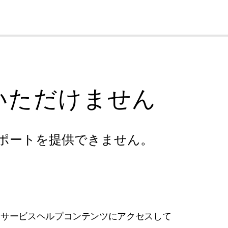
cl
いただけません
ポートを提供できません。
フサービスヘルプコンテンツにアクセスして