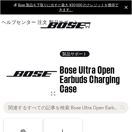
Skip
💰
Bose 製品を下取りに出すと最大 ¥30,000 のクレジットを獲得で
cl
きます。
to
Main
ヘルプセンター
注文
製品サポート
製品サポート
Bose Ultra Open
Earbuds Charging
Case