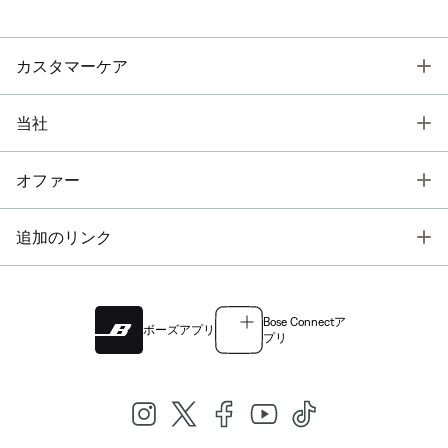
T
カスタマーケア
T
当社
T
オファー
T
追加のリンク
Bose Connectア
ボーズアプリ
プリ