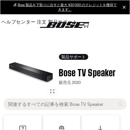
Skip
💰
Bose 製品を下取りに出すと最大 ¥30,000 のクレジットを獲得で
cl
きます。
to
Main
ヘルプセンター
注文
製品サポート
製品サポート
Bose TV Speaker
販売元 2020