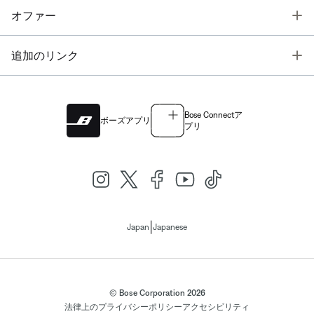
T
オファー
T
追加のリンク
Bose Connectア
ボーズアプリ
プリ
|
Japan
Japanese
© Bose Corporation 2026
法律上の
プライバシーポリシー
アクセシビリティ