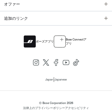
T
オファー
T
追加のリンク
Bose Connectア
ボーズアプリ
プリ
|
Japan
Japanese
© Bose Corporation 2026
法律上の
プライバシーポリシー
アクセシビリティ