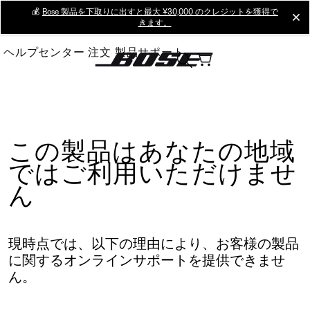
Skip
💰
Bose 製品を下取りに出すと最大 ¥30,000 のクレジットを獲得で
cl
きます。
to
Main
ヘルプセンター
注文
製品サポート
この製品はあなたの地域
ではご利用いただけませ
ん
現時点では、以下の理由により、お客様の製品
に関するオンラインサポートを提供できませ
ん。