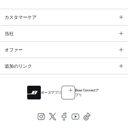
T
カスタマーケア
T
当社
T
オファー
T
追加のリンク
Bose Connectア
ボーズアプリ
プリ