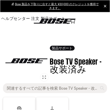
Skip
💰
Bose 製品を下取りに出すと最大 ¥30,000 のクレジットを獲得で
cl
きます。
to
Main
ヘルプセンター
注文
製品サポート
製品サポート
Bose TV Speaker -
改装済み