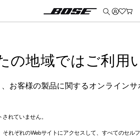
💰
Bose 製品を下取りに出すと最大 ¥30,000 のクレジットを獲得できます。
たの地域ではご利用
り、お客様の製品に関するオンラインサ
トされていません。
、それぞれのWebサイトにアクセスして、すべてのセル