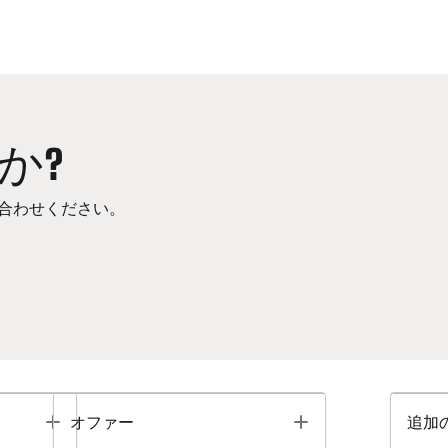
か?
合わせください。
Toggle
Toggle
オファー
追加