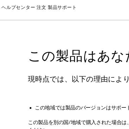
Skip
ヘルプセンター
注文
製品サポート
to
Main
この製品はあな
現時点では、以下の理由によ
この地域では製品のバージョンはサポー
この製品を別の国/地域で購入された場合は