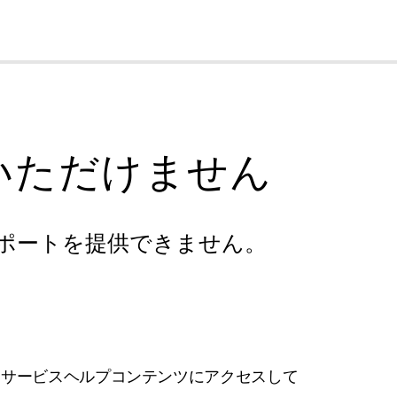
cl
いただけません
ポートを提供できません。
フサービスヘルプコンテンツにアクセスして