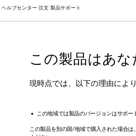
Skip
ヘルプセンター
注文
製品サポート
to
Main
この製品はあな
現時点では、以下の理由によ
この地域では製品のバージョンはサポー
この製品を別の国/地域で購入された場合は