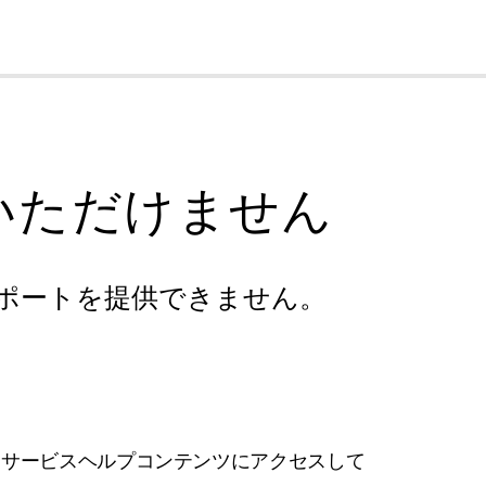
cl
いただけません
ポートを提供できません。
フサービスヘルプコンテンツにアクセスして