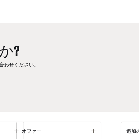
か?
合わせください。
Toggle
Toggle
オファー
追加