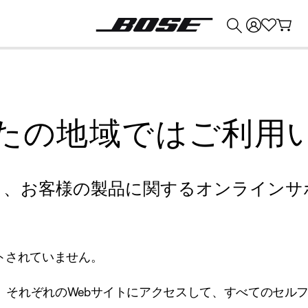
💰
Bose 製品を下取りに出すと最大 ¥30,000 のクレジットを獲得できます。
たの地域ではご利用
り、お客様の製品に関するオンラインサ
トされていません。
、それぞれのWebサイトにアクセスして、すべてのセル