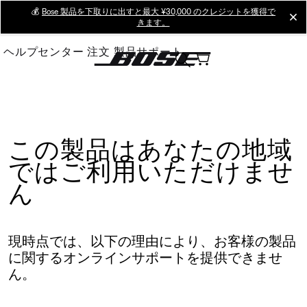
Skip
💰
Bose 製品を下取りに出すと最大 ¥30,000 のクレジットを獲得で
cl
きます。
to
Main
ヘルプセンター
注文
製品サポート
この製品はあなたの地域
ではご利用いただけませ
ん
現時点では、以下の理由により、お客様の製品
に関するオンラインサポートを提供できませ
ん。