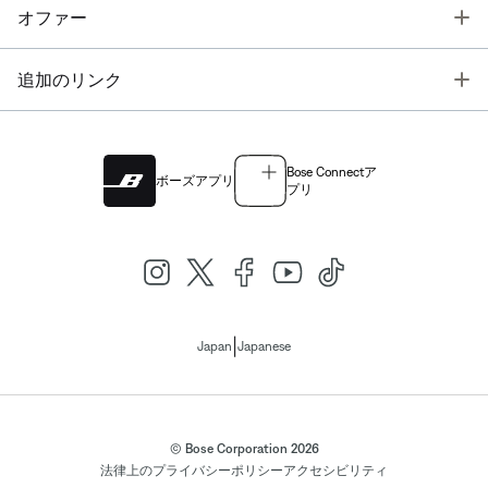
T
オファー
T
追加のリンク
Bose Connectア
ボーズアプリ
プリ
|
Japan
Japanese
© Bose Corporation 2026
法律上の
プライバシーポリシー
アクセシビリティ