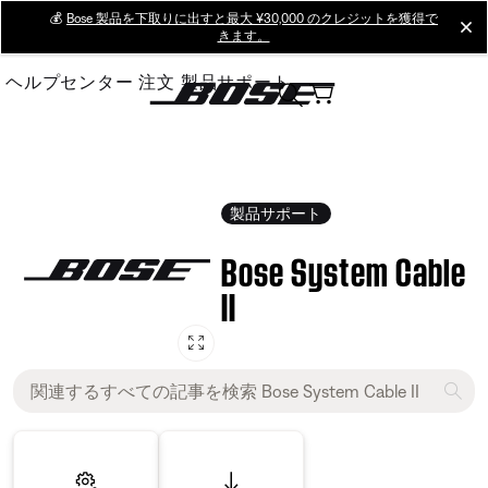
Skip
💰
Bose 製品を下取りに出すと最大 ¥30,000 のクレジットを獲得で
cl
きます。
to
Main
ヘルプセンター
注文
製品サポート
製品サポート
Bose System Cable
II