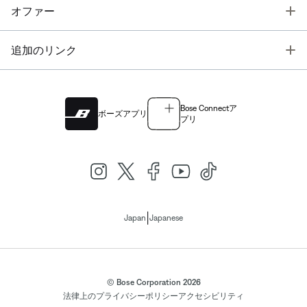
T
オファー
T
追加のリンク
Bose Connectア
ボーズアプリ
プリ
|
Japan
Japanese
© Bose Corporation 2026
法律上の
プライバシーポリシー
アクセシビリティ