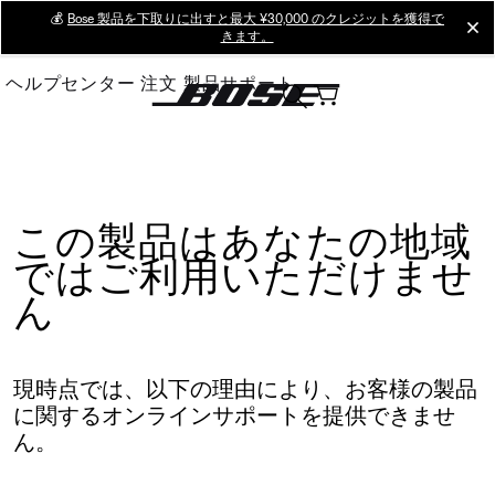
Skip
💰
Bose 製品を下取りに出すと最大 ¥30,000 のクレジットを獲得で
cl
きます。
to
Main
ヘルプセンター
注文
製品サポート
この製品はあなたの地域
ではご利用いただけませ
ん
現時点では、以下の理由により、お客様の製品
に関するオンラインサポートを提供できませ
ん。