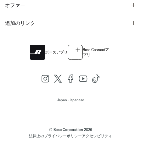
T
オファー
T
追加のリンク
Bose Connectア
ボーズアプリ
プリ
|
Japan
Japanese
© Bose Corporation 2026
法律上の
プライバシーポリシー
アクセシビリティ