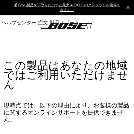
Skip
💰
Bose 製品を下取りに出すと最大 ¥30,000 のクレジットを獲得で
cl
きます。
to
Main
ヘルプセンター
注文
製品サポート
この製品はあなたの地域
ではご利用いただけませ
ん
現時点では、以下の理由により、お客様の製品
に関するオンラインサポートを提供できませ
ん。