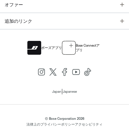
T
オファー
T
追加のリンク
Bose Connectア
ボーズアプリ
プリ
|
Japan
Japanese
© Bose Corporation 2026
法律上の
プライバシーポリシー
アクセシビリティ