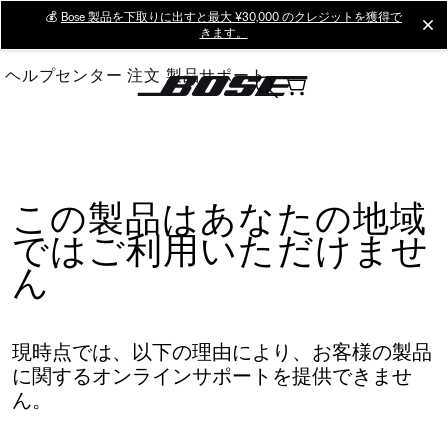
Skip
💰
Bose 製品を下取りに出すと最大 ¥30,000 のクレジットを獲得で
cl
きます。
to
Main
ヘルプセンター
注文
製品サポート
この製品はあなたの地域
ではご利用いただけませ
ん
現時点では、以下の理由により、お客様の製品
に関するオンラインサポートを提供できませ
ん。