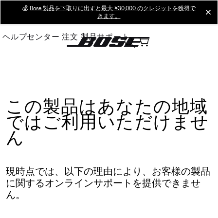
Skip
💰
Bose 製品を下取りに出すと最大 ¥30,000 のクレジットを獲得で
cl
きます。
to
Main
ヘルプセンター
注文
製品サポート
この製品はあなたの地域
ではご利用いただけませ
ん
現時点では、以下の理由により、お客様の製品
に関するオンラインサポートを提供できませ
ん。