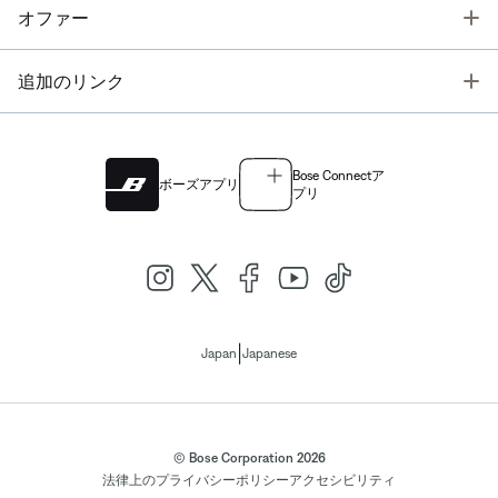
T
オファー
T
追加のリンク
Bose Connectア
ボーズアプリ
プリ
|
Japan
Japanese
© Bose Corporation 2026
法律上の
プライバシーポリシー
アクセシビリティ