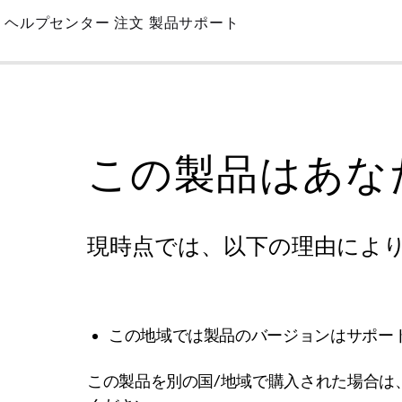
Skip
ヘルプセンター
注文
製品サポート
to
Main
この製品はあな
現時点では、以下の理由によ
この地域では製品のバージョンはサポー
この製品を別の国/地域で購入された場合は