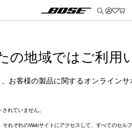
💰
Bose 製品を下取りに出すと最大 ¥30,000 のクレジットを獲得できます。
たの地域ではご利用
り、お客様の製品に関するオンラインサ
トされていません。
、それぞれのWebサイトにアクセスして、すべてのセル