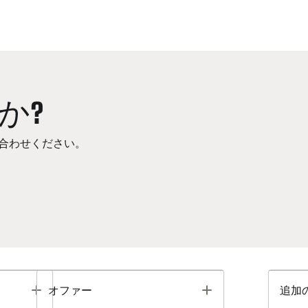
か?
合わせください。
Toggle
Toggle
オファー
追加