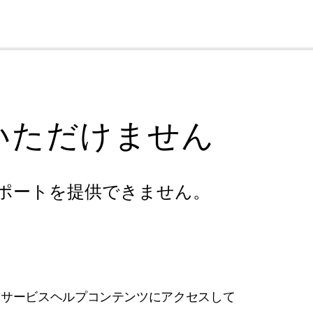
cl
いただけません
ポートを提供できません。
フサービスヘルプコンテンツにアクセスして