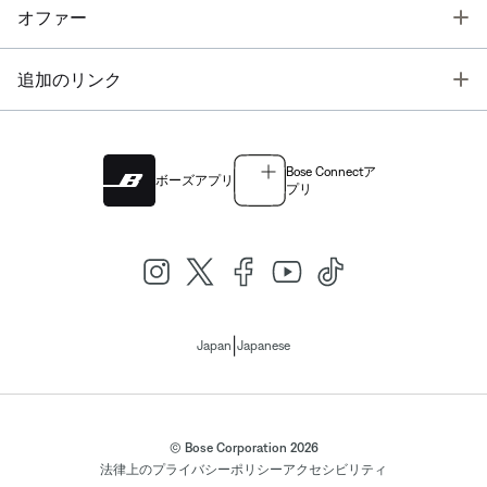
T
オファー
T
追加のリンク
Bose Connectア
ボーズアプリ
プリ
|
Japan
Japanese
© Bose Corporation 2026
法律上の
プライバシーポリシー
アクセシビリティ