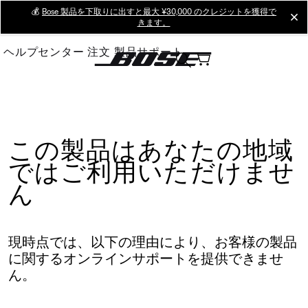
Skip
💰
Bose 製品を下取りに出すと最大 ¥30,000 のクレジットを獲得で
cl
きます。
to
Main
ヘルプセンター
注文
製品サポート
この製品はあなたの地域
ではご利用いただけませ
ん
現時点では、以下の理由により、お客様の製品
に関するオンラインサポートを提供できませ
ん。