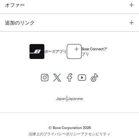
T
オファー
T
追加のリンク
Bose Connectア
ボーズアプリ
プリ
|
Japan
Japanese
© Bose Corporation 2026
法律上の
プライバシーポリシー
アクセシビリティ