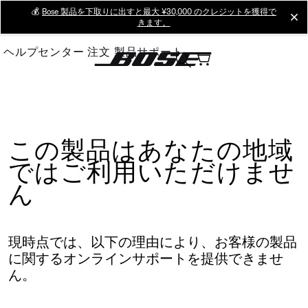
Skip
💰
Bose 製品を下取りに出すと最大 ¥30,000 のクレジットを獲得で
cl
きます。
to
Main
ヘルプセンター
注文
製品サポート
この製品はあなたの地域
ではご利用いただけませ
ん
現時点では、以下の理由により、お客様の製品
に関するオンラインサポートを提供できませ
ん。