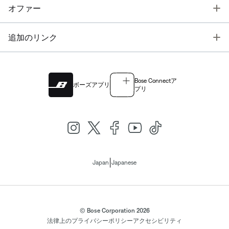
T
オファー
T
追加のリンク
Bose Connectア
ボーズアプリ
プリ
|
Japan
Japanese
© Bose Corporation 2026
法律上の
プライバシーポリシー
アクセシビリティ