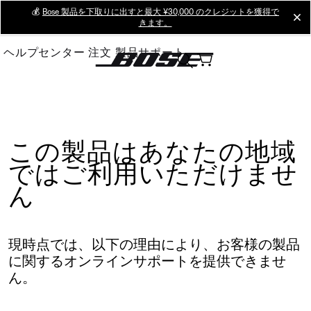
Skip
💰
Bose 製品を下取りに出すと最大 ¥30,000 のクレジットを獲得で
cl
きます。
to
Main
ヘルプセンター
注文
製品サポート
この製品はあなたの地域
ではご利用いただけませ
ん
現時点では、以下の理由により、お客様の製品
に関するオンラインサポートを提供できませ
ん。