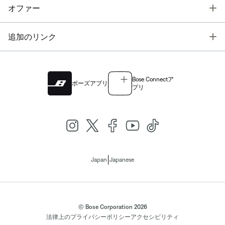
T
オファー
T
追加のリンク
Bose Connectア
ボーズアプリ
プリ
|
Japan
Japanese
© Bose Corporation 2026
法律上の
プライバシーポリシー
アクセシビリティ