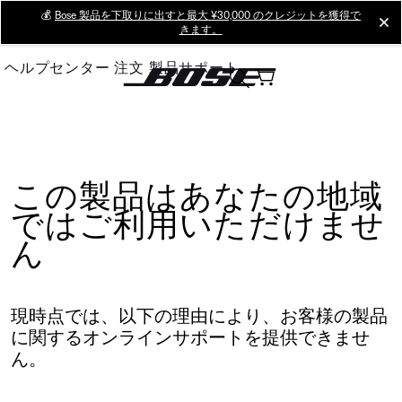
Skip
💰
Bose 製品を下取りに出すと最大 ¥30,000 のクレジットを獲得で
cl
きます。
to
Main
ヘルプセンター
注文
製品サポート
この製品はあなたの地域
ではご利用いただけませ
ん
現時点では、以下の理由により、お客様の製品
に関するオンラインサポートを提供できませ
ん。