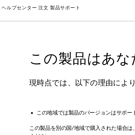
Skip
ヘルプセンター
注文
製品サポート
to
Main
この製品はあな
現時点では、以下の理由によ
この地域では製品のバージョンはサポー
この製品を別の国/地域で購入された場合は