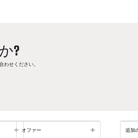
か?
合わせください。
Toggle
Toggle
オファー
追加