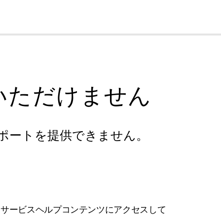
cl
いただけません
ポートを提供できません。
フサービスヘルプコンテンツにアクセスして