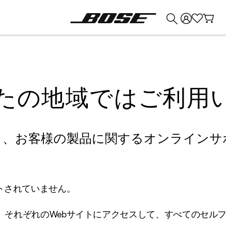
💰
Bose 製品を下取りに出すと最大 ¥30,000 のクレジットを獲得できます。
たの地域ではご利用
り、お客様の製品に関するオンラインサ
トされていません。
、それぞれのWebサイトにアクセスして、すべてのセル