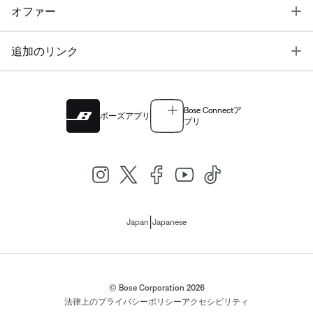
T
オファー
T
追加のリンク
Bose Connectア
ボーズアプリ
プリ
|
Japan
Japanese
© Bose Corporation 2026
法律上の
プライバシーポリシー
アクセシビリティ