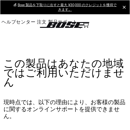
Skip
💰
Bose 製品を下取りに出すと最大 ¥30,000 のクレジットを獲得で
cl
きます。
to
Main
ヘルプセンター
注文
製品サポート
この製品はあなたの地域
ではご利用いただけませ
ん
現時点では、以下の理由により、お客様の製品
に関するオンラインサポートを提供できませ
ん。